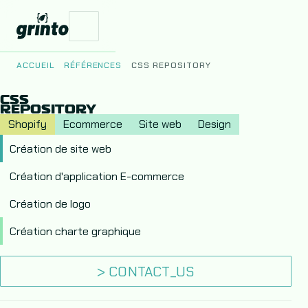
ACCUEIL
RÉFÉRENCES
CSS REPOSITORY
CSS
Vos Enjeux
REPOSITORY
Shopify
Ecommerce
Site web
Design
Nos Produits
Création de site web
Création d'application E-commerce
Création de logo
Le Studio
Création charte graphique
> CONTACT_US