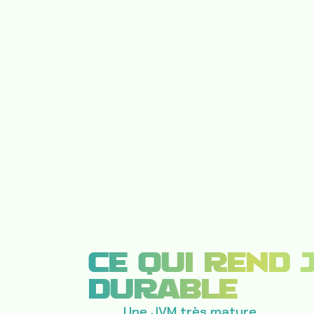
CE QUI REND 
DURABLE
Une JVM très mature