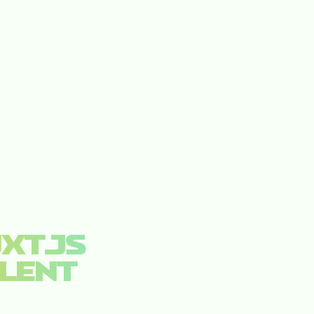
XT.JS
LLENT