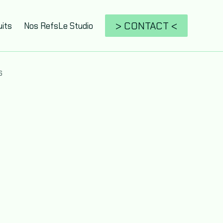
> CONTACT <
its
Nos Refs
Le Studio
S