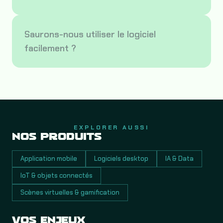
Saurons-nous utiliser le logiciel
facilement ?
EXPLORER AUSSI
NOS PRODUITS
Application mobile
Logiciels desktop
IA & Data
IoT & objets connectés
Scènes virtuelles & gamification
VOS ENJEUX