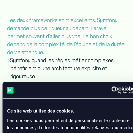
Les deux frameworks sont excellents. Symfony
demande plus de rigueur au départ, Laravel
permet souvent d’aller plus vite. Le bon choix
dépend de la complexité, de l’équipe et de la durée
de vie attendue.
>
Symfony quand les règles métier complexes
bénéficient d’une architecture explicite et
rigoureuse
>
Symfony quand API Platform est pertinent pour
un projet API-first
>
Laravel quand la productivité au démarrage est
prioritaire et que les conventions intégrées
Ce site web utilise des cookies.
suffisent
Les cookies nous permettent de personnaliser le contenu et
>
Laravel quand le projet est de taille moyenne et
les annonces, d'offrir des fonctionnalités relatives aux média
doit avancer vite avec une équipe réduite