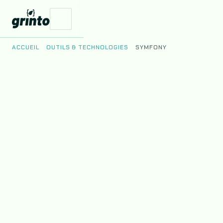
ACCUEIL
OUTILS & TECHNOLOGIES
SYMFONY
Vos Enjeux
Nos Produits
Le Studio