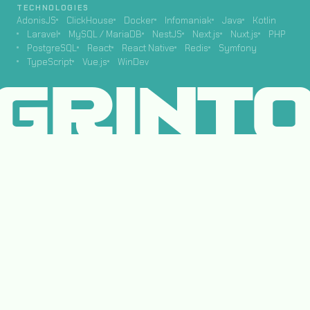
TECHNOLOGIES
AdonisJS
ClickHouse
Docker
Infomaniak
Java
Kotlin
Laravel
MySQL / MariaDB
NestJS
Next.js
Nuxt.js
PHP
PostgreSQL
React
React Native
Redis
Symfony
TypeScript
Vue.js
WinDev
GRINT