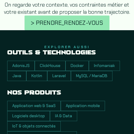
On regarde votre contexte, vos contraintes métier et
votre existant avant de proposer la bonne trajectoire.
> PRENDRE_RENDEZ-VOUS
EXPLORER AUSSI
OUTILS & TECHNOLOGIES
AdonisJS
ClickHouse
Docker
Infomaniak
Java
Kotlin
Laravel
MySQL / MariaDB
NOS PRODUITS
Application web & SaaS
Application mobile
Logiciels desktop
IA & Data
IoT & objets connectés