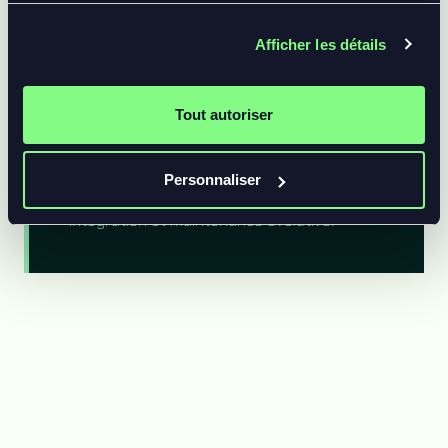
Une scène ou un parcours ciblé pour valider
Afficher les détails
l’usage, la direction artistique et la valeur.
Tout autoriser
EXPÉRIENCE COMPLÈTE
Personnaliser
Simulateur, configurateur, scoring, analytics,
intégration et maintenance évolutive.