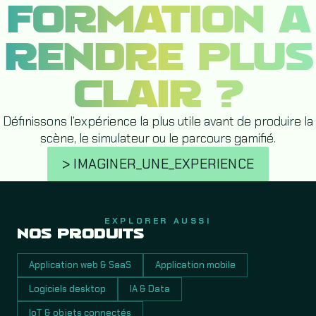
FORMATION À
RENDRE PLUS
CLAIR ?
Définissons l’expérience la plus utile avant de produire la
scène, le simulateur ou le parcours gamifié.
> IMAGINER_UNE_EXPERIENCE
EXPLORER AUSSI
NOS PRODUITS
Application web & SaaS
Application mobile
Logiciels desktop
IA & Data
IoT & objets connectés