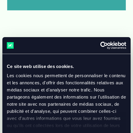
UN BUDGET LIÉ AU
NIVEAU D’IMMERSION
Ce site web utilise des cookies.
Les cookies nous permettent de personnaliser le contenu
Le coût dépend des assets 3D, des interactions, de la
et les annonces, d'offrir des fonctionnalités relatives aux
précision métier, des plateformes visées et du niveau de
médias sociaux et d'analyser notre trafic. Nous
mesure attendu.
partageons également des informations sur l'utilisation de
notre site avec nos partenaires de médias sociaux, de
publicité et d'analyse, qui peuvent combiner celles-ci
avec d'autres informations que vous leur avez fournies
ou qu'ils ont collectées lors de votre utilisation de leurs
PROTOTYPE INTERACTIF
services.