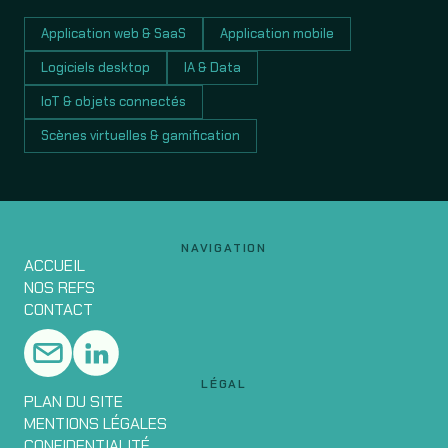
Application web & SaaS
Application mobile
Logiciels desktop
IA & Data
IoT & objets connectés
Scènes virtuelles & gamification
NAVIGATION
ACCUEIL
NOS REFS
CONTACT
LÉGAL
PLAN DU SITE
MENTIONS LÉGALES
CONFIDENTIALITÉ