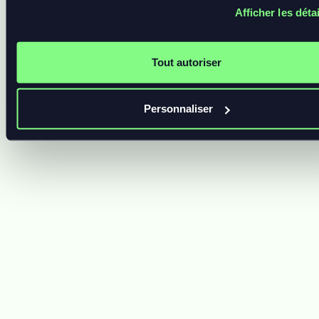
Afficher les déta
Cadrage des évolutions
Backlog flou, priorités mal définies
Tout autoriser
Personnaliser
Pilotage des devs
Freelance ou équipe interne mal
coordonnée
Coordination globale