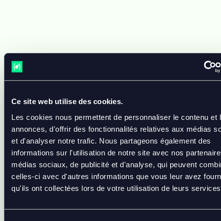
Référent technique externalisé
Aucun CTO en interne mais des
décisions critiques à prendre
Ce site web utilise des cookies.
Les cookies nous permettent de personnaliser le contenu et 
annonces, d'offrir des fonctionnalités relatives aux médias s
Aide aux choix techniques
et d'analyser notre trafic. Nous partageons également des
Hésitation entre refonte, migration ou
informations sur l'utilisation de notre site avec nos partenair
patch
médias sociaux, de publicité et d'analyse, qui peuvent combi
celles-ci avec d'autres informations que vous leur avez four
qu'ils ont collectées lors de votre utilisation de leurs services