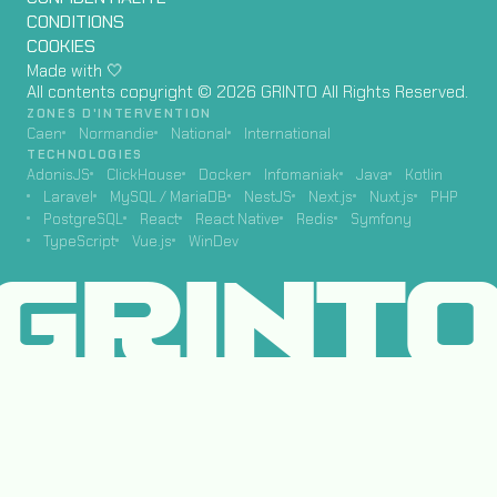
CONDITIONS
COOKIES
Made with 🤍
All contents copyright © 2026 GRINTO All Rights Reserved.
ZONES D'INTERVENTION
Caen
Normandie
National
International
TECHNOLOGIES
AdonisJS
ClickHouse
Docker
Infomaniak
Java
Kotlin
Laravel
MySQL / MariaDB
NestJS
Next.js
Nuxt.js
PHP
PostgreSQL
React
React Native
Redis
Symfony
TypeScript
Vue.js
WinDev
GRINT