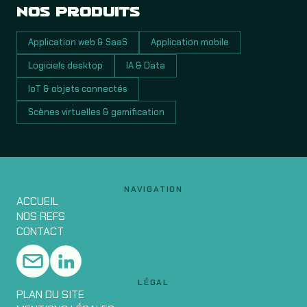
NOS PRODUITS
Application web & SaaS
Application mobile
Logiciels desktop
IA & Data
IoT & objets connectés
Scènes virtuelles & gamification
NAVIGATION
ACCUEIL
NOS REFS
CONTACT
LÉGAL
PLAN DU SITE