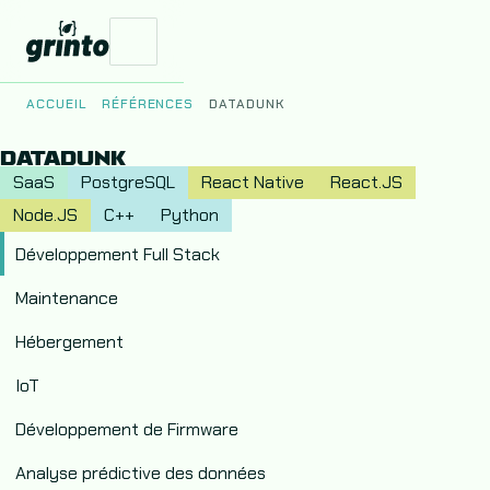
ACCUEIL
RÉFÉRENCES
DATADUNK
DATADUNK
Vos Enjeux
SaaS
PostgreSQL
React Native
React.JS
Node.JS
C++
Python
Nos Produits
Développement Full Stack
Maintenance
Le Studio
Hébergement
IoT
Développement de Firmware
Analyse prédictive des données