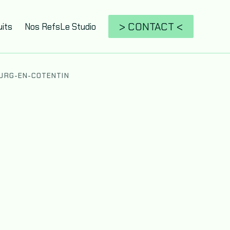
> CONTACT <
its
Nos Refs
Le Studio
URG-EN-COTENTIN