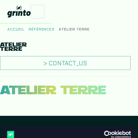
ACCUEIL
RÉFÉRENCES
ATELIER TERRE
ATELIER
Vos Enjeux
TERRE
Nos Produits
> CONTACT_US
ATELIER TERRE
Le Studio
EXPLORER AUSSI