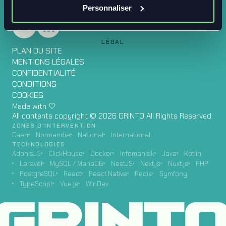
CONTACT
Personnaliser
LÉGAL
PLAN DU SITE
MENTIONS LÉGALES
CONFIDENTIALITÉ
CONDITIONS
COOKIES
Made with 🤍
All contents copyright © 2026 GRINTO All Rights Reserved.
ZONES D'INTERVENTION
Caen
Normandie
National
International
TECHNOLOGIES
AdonisJS
ClickHouse
Docker
Infomaniak
Java
Kotlin
Laravel
MySQL / MariaDB
NestJS
Next.js
Nuxt.js
PHP
PostgreSQL
React
React Native
Redis
Symfony
TypeScript
Vue.js
WinDev
GRINT